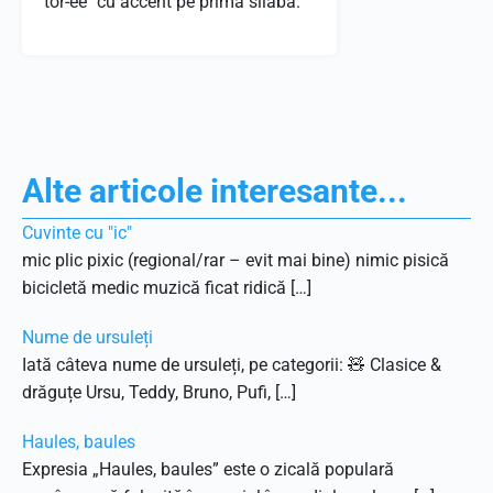
tor-ee" cu accent pe prima silaba.
Alte articole interesante...
Cuvinte cu "ic"
mic plic pixic (regional/rar – evit mai bine) nimic pisică
bicicletă medic muzică ficat ridică […]
Nume de ursuleți
Iată câteva nume de ursuleți, pe categorii: 🧸 Clasice &
drăguțe Ursu, Teddy, Bruno, Pufi, […]
Haules, baules
Expresia „Haules, baules” este o zicală populară