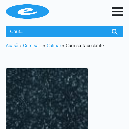
Acasã
»
Cum sa...
»
Culinar
»
Cum sa faci clatite