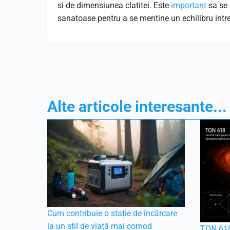
si de dimensiunea clatitei. Este
important
sa se 
sanatoase pentru a se mentine un echilibru intre
Alte articole interesante...
Cum contribuie o stație de încărcare
la un stil de viață mai comod
TON 618