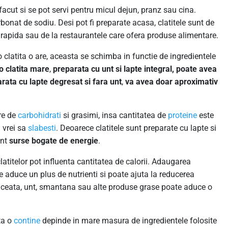
facut si se pot servi pentru micul dejun, pranz sau cina.
rbonat de sodiu. Desi pot fi preparate acasa, clatitele sunt de
pida sau de la restaurantele care ofera produse alimentare.
 o clatita o are, aceasta se schimba in functie de ingredientele
o clatita mare
,
preparata cu unt si lapte integral, poate avea
rata cu lapte degresat si fara unt
,
va avea doar aproximativ
are de
carbohidrati
si grasimi, insa cantitatea de
proteine
este
 vrei sa
slabesti
. Deoarece clatitele sunt preparate cu lapte si
unt
surse bogate de energie
.
atitelor pot influenta cantitatea de calorii. Adaugarea
e aduce un plus de nutrienti si poate ajuta la reducerea
dulceata, unt, smantana sau alte produse grase poate aduce o
ita o
contine
depinde in mare masura de ingredientele folosite