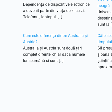
Dependența de dispozitive electronice
neagră
a devenit parte din viața de zi cu zi.
Universu
Telefonul, laptopul, […]
desprins
sunt la [
Care este diferența dintre Australia și
Câte sec
Austria?
timpulu
Australia și Austria sunt două țări
Să pres
complet diferite, chiar dacă numele
șipână 
lor seamănă și sunt […]
științifi
aproxima