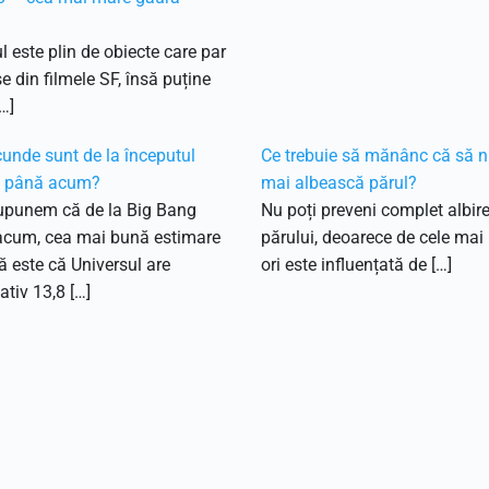
l este plin de obiecte care par
e din filmele SF, însă puține
…]
unde sunt de la începutul
Ce trebuie să mănânc că să n
i până acum?
mai albească părul?
upunem că de la Big Bang
Nu poți preveni complet albir
acum, cea mai bună estimare
părului, deoarece de cele mai
că este că Universul are
ori este influențată de […]
tiv 13,8 […]