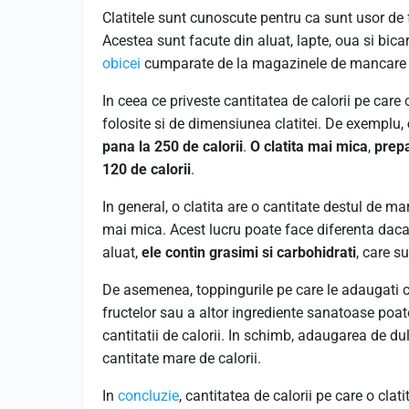
Clatitele sunt cunoscute pentru ca sunt usor de 
Acestea sunt facute din aluat, lapte, oua si bica
obicei
cumparate de la magazinele de mancare ra
In ceea ce priveste cantitatea de calorii pe care
folosite si de dimensiunea clatitei. De exemplu,
pana la 250 de calorii
.
O clatita mai mica
,
prepa
120 de calorii
.
In general, o clatita are o cantitate destul de m
mai mica. Acest lucru poate face diferenta daca
aluat,
ele contin grasimi si carbohidrati
, care s
De asemenea, toppingurile pe care le adaugati cl
fructelor sau a altor ingrediente sanatoase poat
cantitatii de calorii. In schimb, adaugarea de 
cantitate mare de calorii.
In
concluzie
, cantitatea de calorii pe care o clat