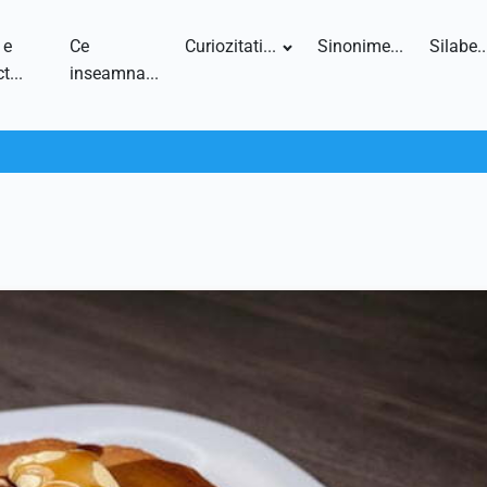
 e
Ce
Curiozitati...
Sinonime...
Silabe..
t...
inseamna...