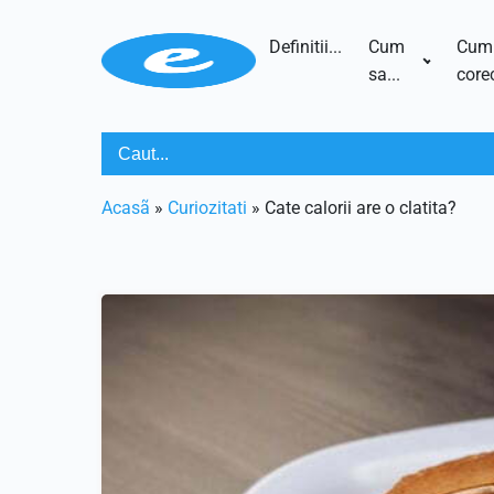
Definitii...
Cum
Cum
sa...
corec
Acasã
»
Curiozitati
»
Cate calorii are o clatita?