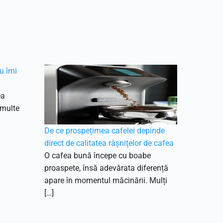
u îmi
ea
 multe
De ce prospețimea cafelei depinde
direct de calitatea râșnițelor de cafea
O cafea bună începe cu boabe
proaspete, însă adevărata diferență
apare în momentul măcinării. Mulți
[…]