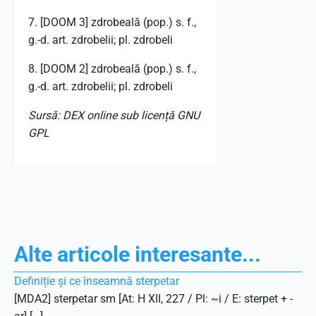
7. [DOOM 3] zdrobeală (pop.) s. f.,
g.-d. art. zdrobelii; pl. zdrobeli
8. [DOOM 2] zdrobeală (pop.) s. f.,
g.-d. art. zdrobelii; pl. zdrobeli
Sursă: DEX online sub licență GNU
GPL
Alte articole interesante...
Definiție și ce înseamnă sterpetar
[MDA2] sterpetar sm [At: H XII, 227 / Pl: ~i / E: sterpet + -