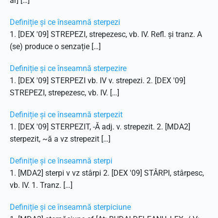
ar] […]
Definiție și ce înseamnă sterpezi
1. [DEX '09] STREPEZI, strepezesc, vb. IV. Refl. și tranz. A
(se) produce o senzație […]
Definiție și ce înseamnă sterpezire
1. [DEX '09] STERPEZI vb. IV v. strepezi. 2. [DEX '09]
STREPEZI, strepezesc, vb. IV. […]
Definiție și ce înseamnă sterpezit
1. [DEX '09] STERPEZIT, -Ă adj. v. strepezit. 2. [MDA2]
sterpezit, ~ă a vz strepezit […]
Definiție și ce înseamnă sterpi
1. [MDA2] sterpi v vz stârpi 2. [DEX '09] STÂRPI, stârpesc,
vb. IV. 1. Tranz. […]
Definiție și ce înseamnă sterpiciune