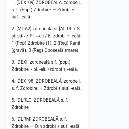
1. [DEX '09] ZDROBEALĂ, zdrobeli,
s. f. (Pop.) Zdrobire. – Zdrobi +
suf. -eală.
2. [MDA2] zdrobeală sf [At: DL / S
și: sd~ / Pl: ~eli / E: zdrobi + -eală]
1 (Pop) Zdrobire (1). 2 (Reg) Rană
(gravă). 3 (Reg) Oboseală (mare).
3. [DEXI] zdrobeală s.f. (pop.)
Zdrobire. • pl. -eli. /zdrobi + -eală.
4. [DEX '98] ZDROBEALĂ, zdrobeli,
s. f. Zdrobire. – Zdrobi + suf. -eală.
5. [DLRLC] ZDROBEALĂ s. f.
Zdrobire.
6. [DLRM] ZDROBEALĂ s. f.
Zdrobire. – Din zdrobi + suf. -eală.