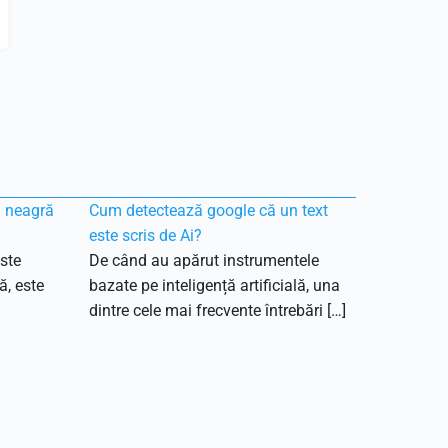
ă neagră
Cum detectează google că un text
este scris de Ai?
ste
De când au apărut instrumentele
ă, este
bazate pe inteligență artificială, una
dintre cele mai frecvente întrebări […]