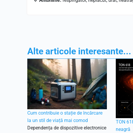
🔹
Antonime:
respingător, neplăcut, urât, neatră
Alte articole interesante...
Cum contribuie o stație de încărcare
la un stil de viață mai comod
TON 618
Dependența de dispozitive electronice
neagră