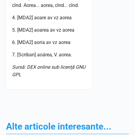
cînd. Aorea... aorea, cînd... cînd.
4. [MDA2] aoare av vz aorea
5. [MDA2] aoarea av vz aorea
6. [MDA2] aoria av vz aorea
7. [Scriban] aoárea, V. aorea.
Sursă: DEX online sub licență GNU
GPL
Alte articole interesante...