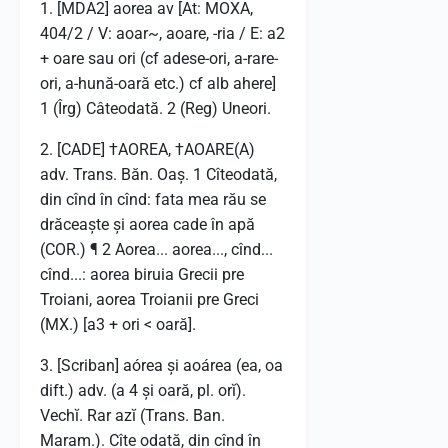
1. [MDA2] aorea av [At: MOXA,
404/2 / V: aoar~, aoare, -ria / E: a2
+ oare sau ori (cf adese-ori, a-rare-
ori, a-hună-oară etc.) cf alb ahere]
1 (Îrg) Câteodată. 2 (Reg) Uneori.
2. [CADE] †AOREA, †AOARE(A)
adv. Trans. Băn. Oaș. 1 Cîteodată,
din cînd în cînd: fata mea rău se
drăceaște și aorea cade în apă
(COR.) ¶ 2 Aorea... aorea..., cînd...
cînd...: aorea biruia Grecii pre
Troiani, aorea Troianii pre Greci
(MX.) [a3 + ori < oară].
3. [Scriban] aórea și aoárea (ea, oa
dift.) adv. (a 4 și oară, pl. orĭ).
Vechĭ. Rar azĭ (Trans. Ban.
Maram.). Cîte odată, din cînd în