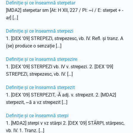
Definiție și ce înseamnă sterpetar
[MDA2] sterpetar sm [At: H XII, 227 / Pl: ~i / E: sterpet + -
ar] […]
Definiție și ce înseamnă sterpezi
1. [DEX '09] STREPEZI, strepezesc, vb. IV. Refl. și tranz. A
(se) produce o senzație […]
Definiție și ce înseamnă sterpezire
1. [DEX '09] STERPEZI vb. IV v. strepezi. 2. [DEX '09]
STREPEZI, strepezesc, vb. IV. […]
Definiție și ce înseamnă sterpezit
1. [DEX '09] STERPEZIT, -Ă adj. v. strepezit. 2. [MDA2]
sterpezit, ~ă a vz strepezit […]
Definiție și ce înseamnă sterpi
1. [MDA2] sterpi v vz stârpi 2. [DEX '09] STÂRPI, stârpesc,
vb. IV. 1. Tranz. […]