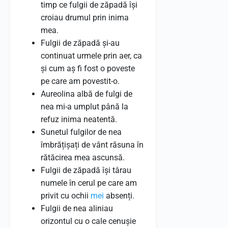
timp ce fulgii de zăpadă își
croiau drumul prin inima
mea.
Fulgii de zăpadă și-au
continuat urmele prin aer, ca
și cum aș fi fost o poveste
pe care am povestit-o.
Aureolina albă de fulgi de
nea mi-a umplut până la
refuz inima neatentă.
Sunetul fulgilor de nea
îmbrățișați de vânt răsuna în
rătăcirea mea ascunsă.
Fulgii de zăpadă își târau
numele în cerul pe care am
privit cu ochii
mei
absenți.
Fulgii de nea aliniau
orizontul cu o cale cenușie