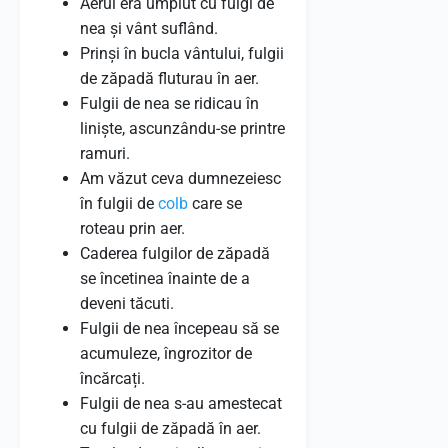
Aerul era umplut cu fulgi de
nea și vânt suflând.
Prinși în bucla vântului, fulgii
de zăpadă fluturau în aer.
Fulgii de nea se ridicau în
liniște, ascunzându-se printre
ramuri.
Am văzut ceva dumnezeiesc
în fulgii de
colb
care se
roteau prin aer.
Caderea fulgilor de zăpadă
se încetinea înainte de a
deveni tăcuti.
Fulgii de nea începeau să se
acumuleze, îngrozitor de
încărcați.
Fulgii de nea s-au amestecat
cu fulgii de zăpadă în aer.