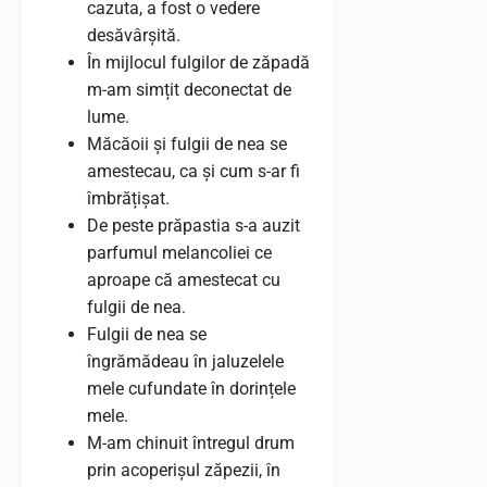
cazuta, a fost o vedere
desăvârșită.
În mijlocul fulgilor de zăpadă
m-am simțit deconectat de
lume.
Măcăoii și fulgii de nea se
amestecau, ca și cum s-ar fi
îmbrățișat.
De peste prăpastia s-a auzit
parfumul melancoliei ce
aproape că amestecat cu
fulgii de nea.
Fulgii de nea se
îngrămădeau în jaluzelele
mele cufundate în dorințele
mele.
M-am chinuit întregul drum
prin acoperișul zăpezii, în