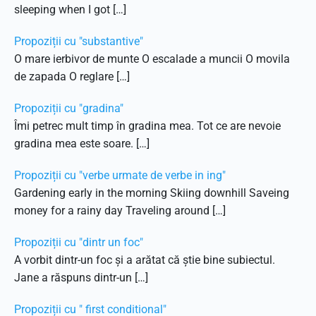
sleeping when I got […]
Propoziții cu "substantive"
O mare ierbivor de munte O escalade a muncii O movila
de zapada O reglare […]
Propoziții cu "gradina"
Îmi petrec mult timp în gradina mea. Tot ce are nevoie
gradina mea este soare. […]
Propoziții cu "verbe urmate de verbe in ing"
Gardening early in the morning Skiing downhill Saveing
money for a rainy day Traveling around […]
Propoziții cu "dintr un foc"
A vorbit dintr-un foc și a arătat că știe bine subiectul.
Jane a răspuns dintr-un […]
Propoziții cu " first conditional"