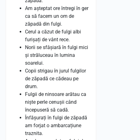
zăpadă.
Am așteptat ore întregi în ger
ca să facem un om de
zăpadă din fulgi.
Cerul a căzut de fulgi albi
furișați de vânt rece.
Norii se sfâșiară în fulgi mici
și străluceau în lumina
soarelui.
Copii strigau în jurul fulgilor
de zăpadă ce cădeau pe
drum.
Fulgii de ninsoare arătau ca
niște perle cenușii când
începuseră să cadă.
Înfășurați în fulgi de zăpadă
am forjat o ambarcațiune
traznita.