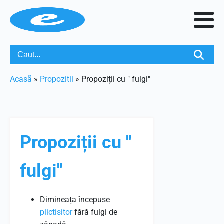
Acasã
»
Propozitii
»
Propoziții cu " fulgi"
Propoziții cu "
fulgi"
Dimineața începuse
plictisitor
fără fulgi de