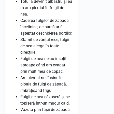
Totul a devenit albastru și eu
m-am pierdut în fulgii de
nea.
Caderea fulgilor de zăpadă
încetinise, de parcă ar fi
așteptat deschiderea portilor.
Stârnit de vântul rece, fulgii
de nea alerga în toate
direcțiile.
Fulgii de nea ne-au însoțit
aproape când am evadat
prin mulțimea de copaci.
Am pierdut noi înșine în
ploaia de fulgi de zăpadă,
îmbrățișând frigul.
Fulgii de nea căzuseră și se
topiseră într-un mugur cald.
Văzuta prin fâșii de zăpadă