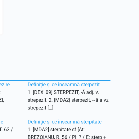
ezire
Definiție și ce înseamnă sterpezit
.
1. [DEX '09] STERPEZIT, -Ă adj. v.
I,
strepezit. 2. [MDA2] sterpezit, ~ă a vz
strepezit […]
ie
Definiție și ce înseamnă sterpitate
T. 62 /
1. [MDA2] sterpitate sf [At:
BREZOIANU, R. 56 / Pl: ? / E: sterp +