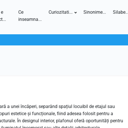
 e
Ce
Curiozitati...
Sinonime...
Silabe..
t...
inseamna...
ră a unei încăperi, separând spațiul locuibil de etajul sau
uri estetice și funcționale, fiind adesea folosit pentru a
ucturale. În designul interior, plafonul oferă oportunități pentru
iluminatul încorporat sau alte detalii arhitecturale.