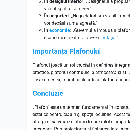
În designul interior
: „Designerul a propus
vizual spațiul camerei.”
În negocieri
: „Negociatorii au stabilit un 
vor depăși suma agreată.”
În
economie
: „Guvernul a impus un plafon
economice pentru a preveni
inflația
.”
Importanța Plafonului
Plafonul joacă un rol crucial în definirea integrit
practice, plafonul contribuie la atmosfera și stil
De asemenea, modificările aduse plafonului pot i
Concluzie
„Plafon” este un termen fundamental în construcții
estetice pentru clădiri și spații locuibile. Acest
atragă și să educe cititorii despre rolul și impor
interioare. Prin proiectarea și finisarea inteligen