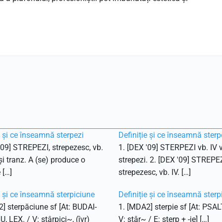
e și ce înseamnă sterpezi
Definiție și ce înseamnă sterp
'09] STREPEZI, strepezesc, vb.
1. [DEX '09] STERPEZI vb. IV v
 și tranz. A (se) produce o
strepezi. 2. [DEX '09] STREPEZ
 […]
strepezesc, vb. IV. […]
e și ce înseamnă sterpiciune
Definiție și ce înseamnă sterp
] sterpăciune sf [At: BUDAI-
1. [MDA2] sterpie sf [At: PSAL
 LEX. / V: stârpici~, (îvr)
V: stâr~ / E: sterp + -ie] […]