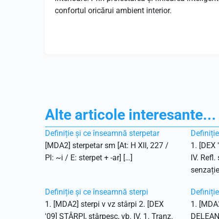
confortul oricărui ambient interior.
Alte articole interesante...
Definiție și ce înseamnă sterpetar
Definiți
[MDA2] sterpetar sm [At: H XII, 227 /
1. [DEX 
Pl: ~i / E: sterpet + -ar] […]
IV. Refl.
senzație
Definiție și ce înseamnă sterpi
Definiți
1. [MDA2] sterpi v vz stârpi 2. [DEX
1. [MDA2
'09] STÂRPI, stârpesc, vb. IV. 1. Tranz.
DELEANU,