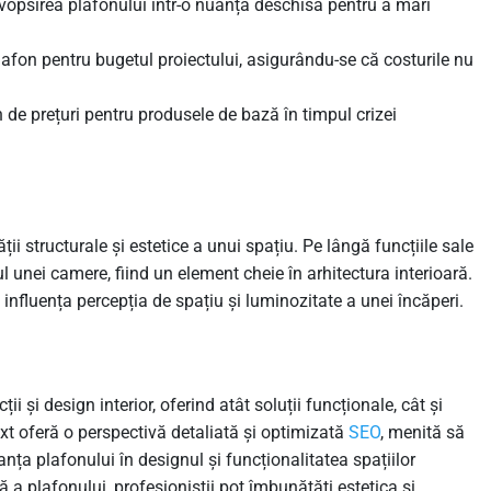
 vopsirea plafonului într-o nuanță deschisă pentru a mări
plafon pentru bugetul proiectului, asigurându-se că costurile nu
 de prețuri pentru produsele de bază în timpul crizei
ății structurale și estetice a unui spațiu. Pe lângă funcțiile sale
ul unei camere, fiind un element cheie în arhitectura interioară.
nfluența percepția de spațiu și luminozitate a unei încăperi.
 și design interior, oferind atât soluții funcționale, cât și
 text oferă o perspectivă detaliată și optimizată
SEO
, menită să
tanța plafonului în designul și funcționalitatea spațiilor
tă a plafonului, profesioniștii pot îmbunătăți estetica și