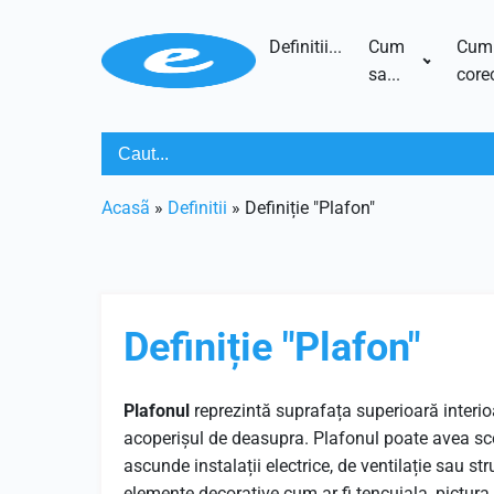
Definitii...
Cum
Cum
sa...
corec
Acasã
»
Definitii
»
Definiție "Plafon"
Definiție "Plafon"
Plafonul
reprezintă suprafața superioară interioa
acoperișul de deasupra. Plafonul poate avea scop
ascunde instalații electrice, de ventilație sau str
elemente decorative cum ar fi tencuiala, pictura, 