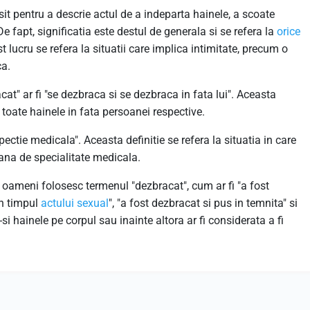
sit pentru a descrie actul de a indeparta hainele, a scoate
De fapt, significatia este destul de generala si se refera la
orice
 lucru se refera la situatii care implica intimitate, precum o
ca.
cat" ar fi "se dezbraca si se dezbraca in fata lui". Aceasta
toate hainele in fata persoanei respective.
ectie medicala". Aceasta definitie se refera la situatia in care
oana de specialitate medicala.
 oameni folosesc termenul "dezbracat", cum ar fi "a fost
in timpul
actului sexual
", "a fost dezbracat si pus in temnita" si
 hainele pe corpul sau inainte altora ar fi considerata a fi