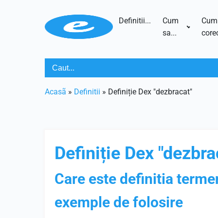
Definitii...
Cum
Cum
sa...
corec
Acasã
»
Definitii
»
Definiție Dex "dezbracat"
Definiție Dex "dezbra
Care este definitia terme
exemple de folosire