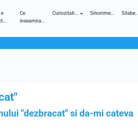
 e
Ce
Curiozitati...
Sinonime...
Silabe..
t...
inseamna...
cat"
nului "dezbracat" si da-mi cateva