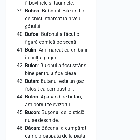
fi bovinele și taurinele.
Bubon
: Bubonul este un tip
de chist inflamat la nivelul
gâtului.
Bufon
: Bufonul a făcut o
figură comică pe scenă.
Bulin
: Am marcat cu un bulin
în colțul paginii.
Bulon
: Bulonul a fost strâns
bine pentru a fixa piesa.
Butan
: Butanul este un gaz
folosit ca combustibil.
Buton
: Apăsând pe buton,
am pornit televizorul.
Bușon
: Bușonul de la sticlă
nu se deschide.
Băcan
: Băcanul a cumpărat
carne proaspătă de la piață.