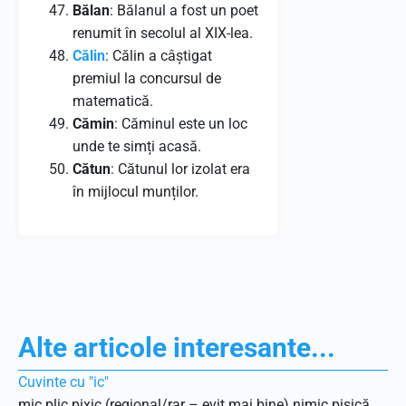
Bălan
: Bălanul a fost un poet
renumit în secolul al XIX-lea.
Călin
: Călin a câștigat
premiul la concursul de
matematică.
Cămin
: Căminul este un loc
unde te simți acasă.
Cătun
: Cătunul lor izolat era
în mijlocul munților.
Alte articole interesante...
Cuvinte cu "ic"
mic plic pixic (regional/rar – evit mai bine) nimic pisică