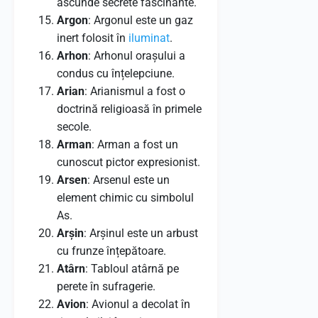
ascunde secrete fascinante.
Argon
: Argonul este un gaz
inert folosit în
iluminat
.
Arhon
: Arhonul orașului a
condus cu înțelepciune.
Arian
: Arianismul a fost o
doctrină religioasă în primele
secole.
Arman
: Arman a fost un
cunoscut pictor expresionist.
Arsen
: Arsenul este un
element chimic cu simbolul
As.
Arșin
: Arșinul este un arbust
cu frunze înțepătoare.
Atârn
: Tabloul atârnă pe
perete în sufragerie.
Avion
: Avionul a decolat în