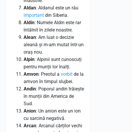
industrie.
Aldan
: Aldanul este un râu
important
din Siberia.
Aldin
: Numele Aldin este rar
întâlnit în zilele noastre.
Alean
: Am luat o decizie
aleană și m-am mutat într-un
oraș nou.
Alpin
: Alpinii sunt cunoscuți
pentru munții lor înalți.
Amvon
: Preotul a
vorbit
de la
amvon în timpul slujbei.
Andin
: Poporul andin trăiește
în munții din America de
Sud.
Anion
: Un anion este un ion
cu sarcină negativă.
Arcan
: Arcanul cărților vechi