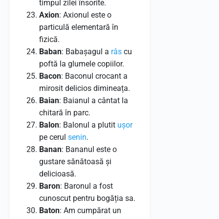
timpul zilei însorite.
Axion
: Axionul este o
particulă elementară în
fizică.
Baban
: Babașagul a
râs
cu
poftă la glumele copiilor.
Bacon
: Baconul crocant a
mirosit delicios dimineața.
Baian
: Baianul a cântat la
chitară în parc.
Balon
: Balonul a plutit
ușor
pe cerul
senin
.
Banan
: Bananul este o
gustare sănătoasă și
delicioasă.
Baron
: Baronul a fost
cunoscut pentru bogăția sa.
Baton
: Am cumpărat un