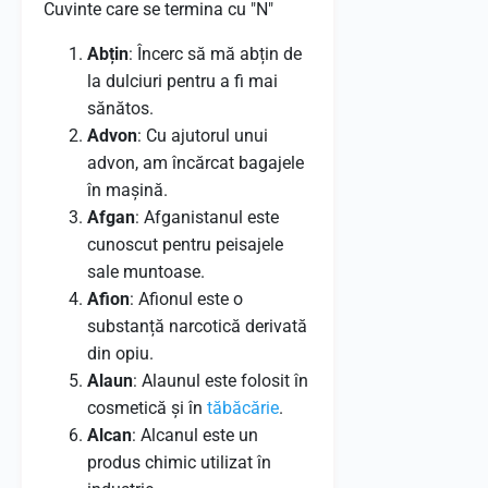
Cuvinte care se termina cu "N"
Abțin
: Încerc să mă abțin de
la dulciuri pentru a fi mai
sănătos.
Advon
: Cu ajutorul unui
advon, am încărcat bagajele
în mașină.
Afgan
: Afganistanul este
cunoscut pentru peisajele
sale muntoase.
Afion
: Afionul este o
substanță narcotică derivată
din opiu.
Alaun
: Alaunul este folosit în
cosmetică și în
tăbăcărie
.
Alcan
: Alcanul este un
produs chimic utilizat în