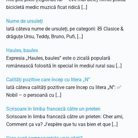
bicicletă medic muzică ficat ridică […]
Nume de ursuleți
Iată câteva nume de ursuleți, pe categorii: 🧸 Clasice &
drăguțe Ursu, Teddy, Bruno, Pufi, […]
Haules, baules
Expresia „Haules, baules” este o zicală populară
românească folosită în special în mediul rural sau […]
Calități pozitive care încep cu litera „N”
Iată câteva calități pozitive care încep cu litera „N”: ✅
Nobil – o persoană cu […]
Scrisoare în limba franceză către un prieten
Scrisoare în limba franceză către un prieten: Cher ami,
Comment ça va? J'espère que tu vas bien et que […]