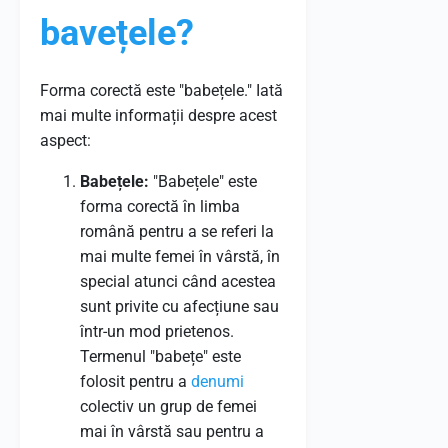
bavețele?
Forma corectă este "babețele." Iată
mai multe informații despre acest
aspect:
Babețele:
"Babețele" este
forma corectă în limba
română pentru a se referi la
mai multe femei în vârstă, în
special atunci când acestea
sunt privite cu afecțiune sau
într-un mod prietenos.
Termenul "babețe" este
folosit pentru a
denumi
colectiv un grup de femei
mai în vârstă sau pentru a