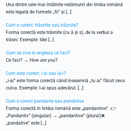
Una dintre cele mai întâlnite nelămuriri din limba română
este legată de formele „fii” și […]
Cum e corect: trăsnite sau trăznite?
Forma corectă este trăsnite (cu ă și s), de la verbul a
trăsni. Exemple: Idei […]
Cum se zice in engleza ce faci?
Ce faci? → How are you?
Cum este corect: i-ai sau ia-i?
„i-ai” este forma corectă când înseamnă „tu ai” făcut ceva
cuiva. Exemple: I-ai spus adevărul. […]
Cum e corect pandante sau pandative
Forma corectă în limba română este „pandantive”. 👉
„Pandantiv” (singular) → „pandantive” (plural)❌
„pandative” este […]