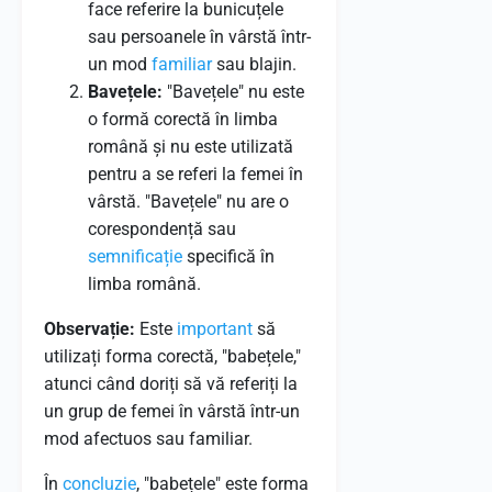
face referire la bunicuțele
sau persoanele în vârstă într-
un mod
familiar
sau blajin.
Bavețele:
"Bavețele" nu este
o formă corectă în limba
română și nu este utilizată
pentru a se referi la femei în
vârstă. "Bavețele" nu are o
corespondență sau
semnificație
specifică în
limba română.
Observație:
Este
important
să
utilizați forma corectă, "babețele,"
atunci când doriți să vă referiți la
un grup de femei în vârstă într-un
mod afectuos sau familiar.
În
concluzie
, "babețele" este forma