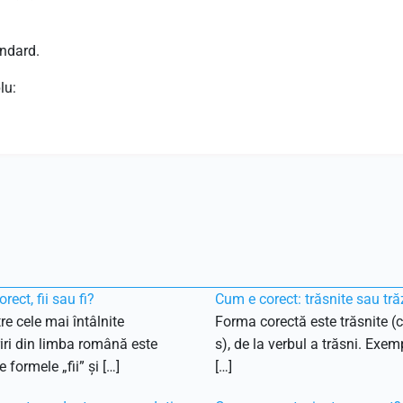
ndard.
lu:
rect, fii sau fi?
Cum e corect: trăsnite sau tră
re cele mai întâlnite
Forma corectă este trăsnite (c
ri din limba română este
s), de la verbul a trăsni. Exemp
 formele „fii” și […]
[…]