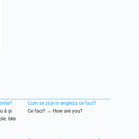
znite?
Cum se zice in engleza ce faci?
u ă și
Ce faci? → How are you?
le: Idei