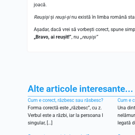
joacă.
Reușiși
și
reuși-și
nu există în limba română sta
Așadar, dacă vrei să vorbești corect, spune simp
„Bravo, ai reușit!”
, nu
„reușiși”
Alte articole interesante...
Cum e corect, răzbesc sau răsbesc?
Cum e co
Forma corectă este „răzbesc”, cu z.
Una dint
Verbul este a răzbi, iar la persoana I
nelămuri
singular, […]
legată de