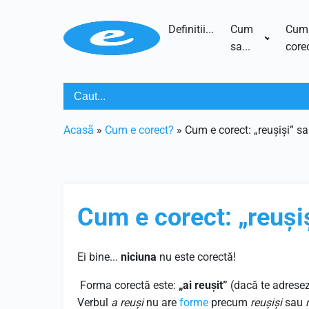
Definitii...
Cum
Cum
sa...
corec
Acasã
»
Cum e corect?
»
Cum e corect: „reușiși” sa
Cum e corect: „reușiș
Ei bine...
niciuna
nu este corectă!
Forma corectă este:
„ai reușit”
(dacă te adresez
Verbul
a reuși
nu are
forme
precum
reușiși
sau