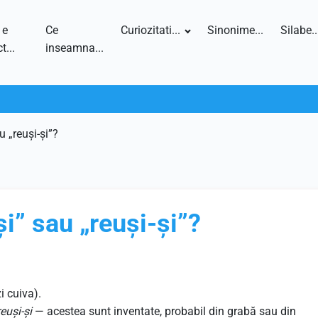
 e
Ce
Curiozitati...
Sinonime...
Silabe..
t...
inseamna...
u „reuși-și”?
i” sau „reuși-și”?
i cuiva).
reuși-și
— acestea sunt inventate, probabil din grabă sau din