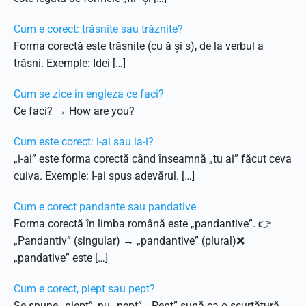
Cum e corect: trăsnite sau trăznite?
Forma corectă este trăsnite (cu ă și s), de la verbul a
trăsni. Exemple: Idei […]
Cum se zice in engleza ce faci?
Ce faci? → How are you?
Cum este corect: i-ai sau ia-i?
„i-ai” este forma corectă când înseamnă „tu ai” făcut ceva
cuiva. Exemple: I-ai spus adevărul. […]
Cum e corect pandante sau pandative
Forma corectă în limba română este „pandantive”. 👉
„Pandantiv” (singular) → „pandantive” (plural)❌
„pandative” este […]
Cum e corect, piept sau pept?
Se spune „piept”, nu „pept”. „Pept” sună ca o scurtătură