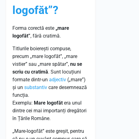
logofăt”?
Forma corectă este
„mare
logofăt”
, fără cratimă.
Titlurile boierești compuse,
precum „mare logofăt”, „mare
vistier” sau „mare spătar”,
nu se
scriu cu cratimă
. Sunt locuțiuni
formate dintr-un
adjectiv
(„mare”)
și un
substantiv
care desemnează
funcția.
Exemplu:
Mare logofăt
era unul
dintre cei mai importanți dregători
în Țările Române.
„Mare-logofăt” este greșit, pentru
că nu e un cuvânt compus care să